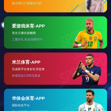
镀、电子制造、医药化工、食品加
工等工业场所及宾馆酒店商场办公
医药行业
化工行业
电子行业
电镀行业
楼等各类民用建筑空调系统。
立即咨询 >
了解详情 >
电镀厂专用风冷式米兰体育app官方版下载-米兰体育（中国）
风冷式米兰体育app官方版下载-米
兰体育（中国） 组采用的生产工艺
制造，品质好，结构紧凑，外型美
观广泛用于塑胶电镀电子制造医药
化工食品加工激光超声波冷却 印刷
等行业，能控制现代工业机械化生