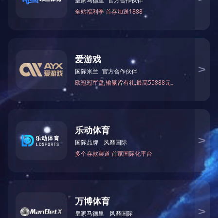
企业使用米兰体育app官方版下载-米兰体育（中国） 的时候，如果设
兰体育app官方版下载-米兰体育（中国） 之前，没有针对运行的数
可避免设备受到各种小故障的影响，而出现能源消耗不断增加的情况。
作为企业降低空间温度的主要设备，如果米兰体育app官方版下载-米