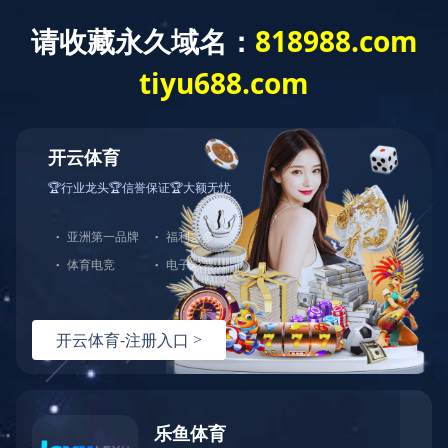
米兰体育app官方版下载
专业生产中高端工业米兰体育app官方版下载-米兰体育（中国）
米兰体育app官方版下载-米兰体育（中国）
米兰体育app官方
Home
Chiller
解决方案
工厂实力
技术支持
新闻资讯/招聘
Solution
Strength
Technology
News