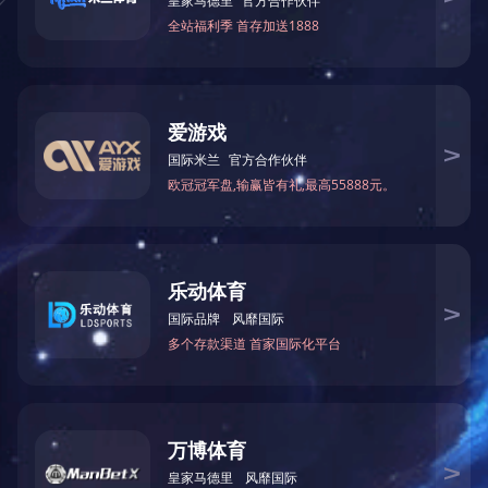
24
2017
07-
24
2017