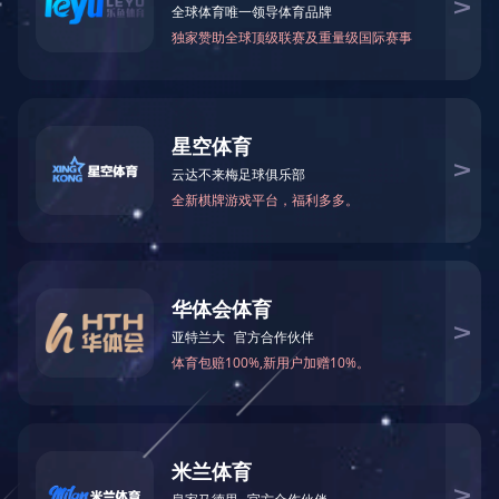
凌通动态
行业资讯
制冷设备百科
凌通招聘
07-
22
2017
07-