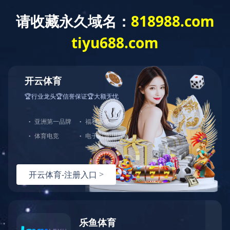
米兰体育app官方版下载
专业生产中高端工业米兰体育app官方版下载-米兰体育（中国）
米兰体育app官方版下载-米兰体育（中国）
米兰体育app官方
Home
Chiller
解决方案
工厂实力
技术支持
新闻资讯/招聘
Solution
Strength
Technology
News