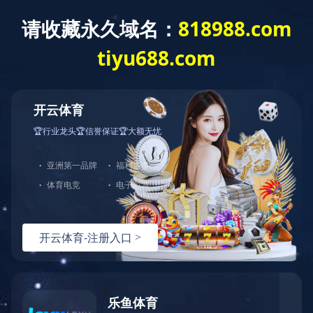
米兰体育app官方版下载
专业生产中高端工业米兰体育app官方版下载-米兰体育（中国）
米兰体育app官方版下载-米兰体育（中国）
米兰体育app官方
Home
Chiller
解决方案
工厂实力
技术支持
新闻资讯/招聘
Solution
Strength
Technology
News