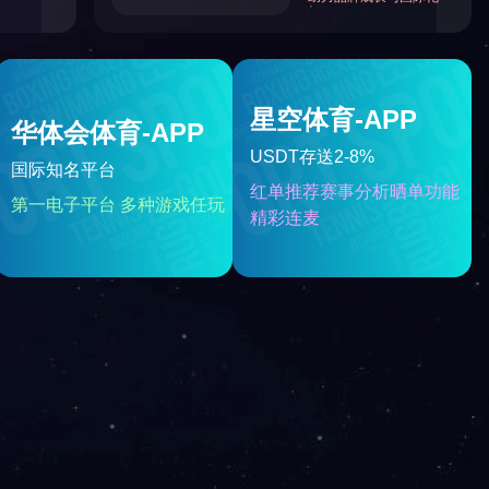
关注凌通制冷机电
扫一扫关注官方微信
扫描访问手机网站