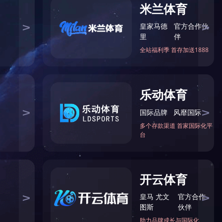
育（中国）
水冷式米兰体育app官方版下载-米兰体育（中国）
-米兰体育（中国）
低温米兰体育app官方版下载-米兰体育（中国）