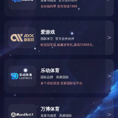
20匹风冷式恒温机组
15Hp风冷
网站导航
联系方式
全国服务咨询热线
米兰体育app
螺杆式米兰体
0755-2341-9949
官方版下载-米
育app官方版
13823349204
兰体育（中
下载-米兰体育
国）
（中国）
© 2016 米兰体育app官方版下载-米兰体育（中
国） 版权所有
模温机
合作客户
解决方案
工厂实力
传真：0755-2712 7392
技术支持
新闻资讯/招聘