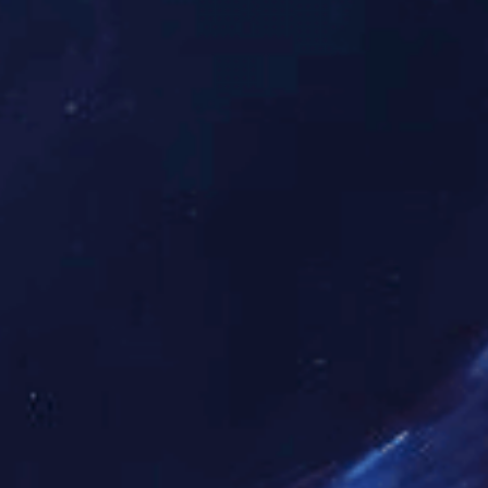
，经久耐用。U型结构的换热管束，方便维修保养，防止制冷剂
W
LT-160DW
LT-180DW
405060
517720
471
602
112.2
135.9
254
291
88
105