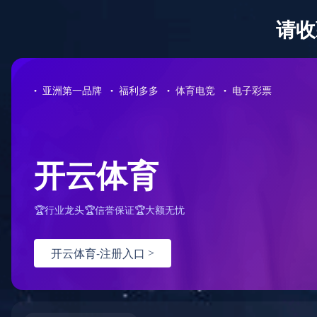
米兰体育app官方版下载
专业生产中高端工业米兰体育app官方版下载-米兰体
米兰体育app官方版下载-米兰体育（中国）
米兰体
Home
Chiller
解决方案
工厂实力
技术支持
新闻
Solution
Strength
Technology
News