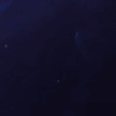
3460
3460
1250
1350
1730
1760
2410
2630
2470
2920
W
LT-480DW
0
1527360
1776
389.6
862