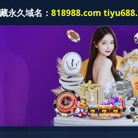
育（中国）
育app官方版下载-米兰体育（中国）
螺杆式米兰体育app官方
Product
资讯/招聘
走进凌通
About us