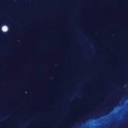
外平衡感温式热力膨胀阀
半封闭螺杆式
51.9
69.9
81.7
96.2
109.4
97.6
Y-△
0-25-50-75-100
壳管式
30.4
42.3
48.2
55
68.2
74.9
＂
＂
4＂
4＂
4＂
＂
3
3
5
壳管式
37.8
52.1
59.3
67.7
83.7
91.6
＂
＂
4＂
4＂
4＂
＂
3
3
5