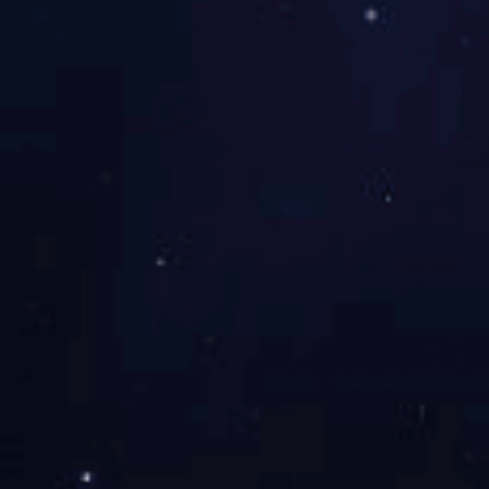
冷冻水量
3
145
164.1
冷凝器
m
/h
进出水管径
lnch
＂
6＂
6
压缩机过
安全保护装置
长
mm
3460
3460
机械尺寸
宽
mm
1350
1350
高
mm
1760
1760
机组重量
kg
2950
3050
运行重量
kg
3210
3270