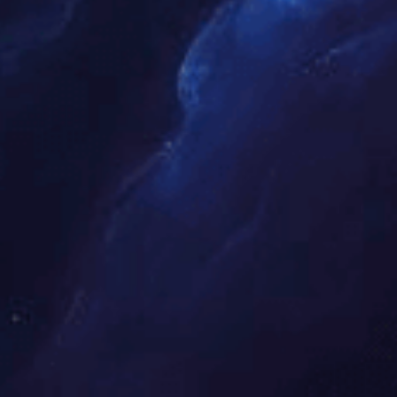
过载保护装置，高低压力保护装置，防冻保护装置，电源逆相/缺相保护器
可熔栓，水流开闭
2450
2450
2750
2750
2750
2750
985
985
1050
1050
1050
1050
1600
1600
1600
1600
1730
1730
1120
1300
1560
1720
2030
2200
1270
1480
1780
1960
2250
2430
DW
LT-240DW
LT-280DW
LT-320DW
LT-360DW
LT-400DW
LT-440D
0
763680
751640
810120
1035440
1190240
135020
888
874
942
1204
1384
1570
194.8
195.2
224.4
271.8
307.8
344.8
431
442
508
582
666
766