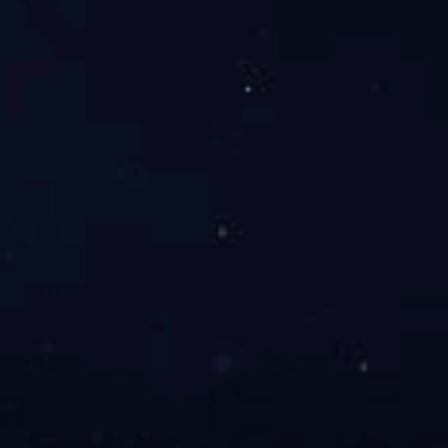
330.5
＂
6
×2
器
4420
1760
2360
6450
6730