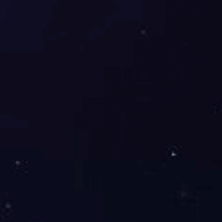
278
194.8×2
268.6
＂
8