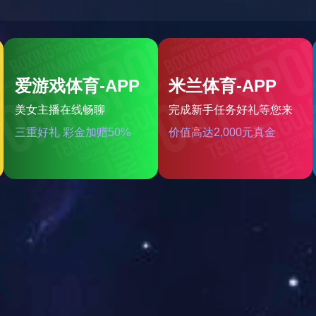
咨询我们
产品参数
相关产品
用的生产工艺制造，品质好，结构紧凑，外型美观。可广泛应用于塑胶、电
台湾（汉钟）高效节能压缩机匹配优质冷凝器与蒸发器，效率高性能稳定噪音
率运行，降低运行费用．
过热油压差等多项安全保护及处理功能．
，家电化的操作环境．