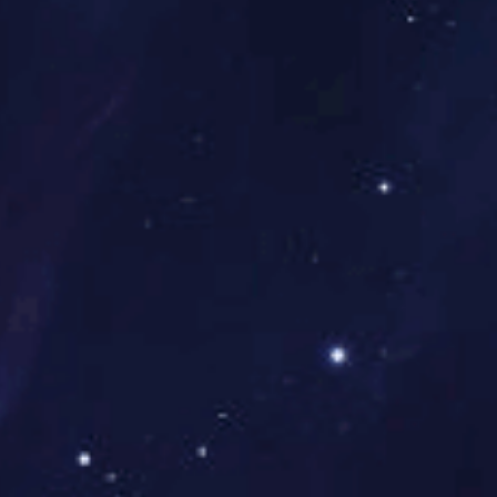
100%-66%-33%)及无段式控制系统．
油分离器采用双层过滤方式，滤油效果佳，热变换器可发挥大能力．
D/CAM设计加工技术，CNC加工中心制作完成，结构紧凑，体积小15
，换热效率更高，具有体积小，重量轻，结构更加紧凑合理等优点。
质较差地区。可安装于楼顶天台等露天场所，无需专用机房，节约空间。
参数表：
DW
LT-060DW
LT-075DW
LT-085DW
LT-100DW
LT-120DW
LT-140D
4
152564
212420
241660
276060
342280
375820
177.4
247
281
321
398
437
43.9
56.8
65
74
90.3
97.6
128
123
140
160
195
221
3ph-380v 50HZ(200V/220V/415V 50HZ/60HZ))
R22
33
42
48
55
68
77