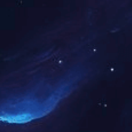
压缩机过热保护，机组
安全保护装置
长
mm
1960
2130
机械尺寸
宽
mm
855
855
高
mm
1540
1540
机组重量
kg
820
950
运行重量
kg
970
1060
型号
LT-200DW
LT-220
参数
kcal/h
595120
67510
制冷量
KW
692
785
输入总功率
KW
153.9
172.4
最大运行电流
A
333
383